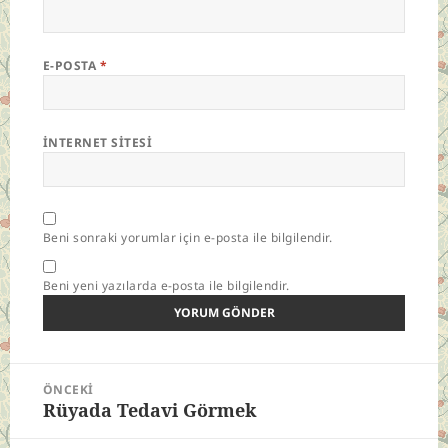
E-POSTA
*
İNTERNET SITESI
Beni sonraki yorumlar için e-posta ile bilgilendir.
Beni yeni yazılarda e-posta ile bilgilendir.
Yazı
ÖNCEKI
gezinmesi
Rüyada Tedavi Görmek
Önceki
yazı: