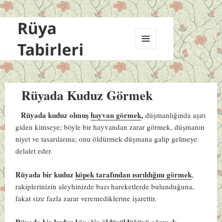
Rüya
Tabirleri
MENÜ
VE
BILEŞENLER
Rüyada Kuduz Görmek
Rüyada kuduz olmuş
hayvan görmek
,
düşmanlığında aşırı
giden kimseye; böyle bir hayvandan zarar görmek, düşmanın
niyet ve tasarılarına; onu öldürmek düşmana galip gelmeye
delalet eder.
Rüyada bir kuduz
köpek tarafından ısırıldığını görmek
,
rakiplerinizin aleyhinizde bazı hareketlerde bulunduğuna,
fakat size fazla zarar veremediklerine işarettir.
Rüyada bir kuduz
köpeğin öldürüldüğünü görmek
,