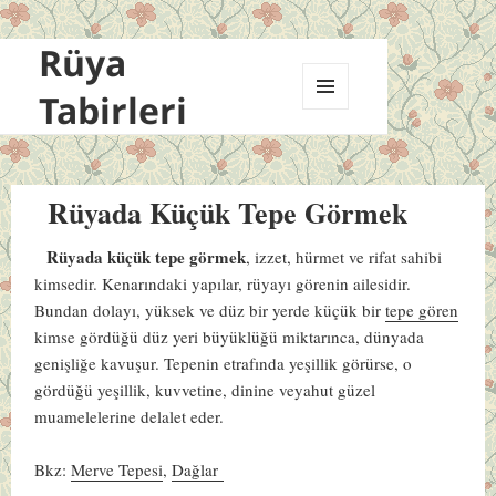
Rüya
Tabirleri
MENÜ
VE
BILEŞENLER
Rüyada Küçük Tepe Görmek
Rüyada küçük tepe görmek
, izzet, hürmet ve rifat sahibi
kimsedir. Kenarındaki yapılar, rüyayı görenin ailesidir.
Bundan dolayı, yüksek ve düz bir yerde küçük bir
tepe gören
kimse gördüğü düz yeri büyüklüğü miktarınca, dünyada
genişliğe kavuşur. Tepenin etrafında yeşillik görürse, o
gördüğü yeşillik, kuvvetine, dinine veyahut güzel
muamelelerine delalet eder.
Bkz:
Merve Tepesi
,
Dağlar