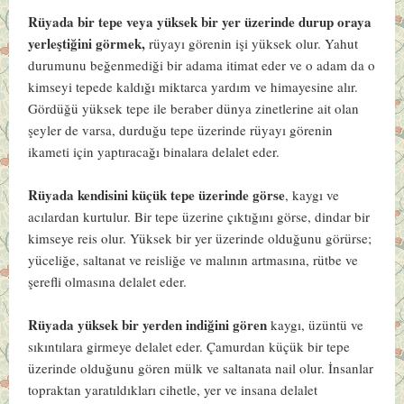
Rüyada bir tepe veya yüksek bir yer üzerinde durup oraya
yerleştiğini görmek,
rüyayı görenin işi yüksek olur. Yahut
durumunu beğenmediği bir adama itimat eder ve o adam da o
kimseyi tepede kaldığı miktarca yardım ve himayesine alır.
Gördüğü yüksek tepe ile beraber dünya zinetlerine ait olan
şeyler de varsa, durduğu tepe üzerinde rüyayı görenin
ikameti için yaptıracağı binalara delalet eder.
Rüyada kendisini küçük tepe üzerinde görse
, kaygı ve
acılardan kurtulur. Bir tepe üzerine çıktığını görse, dindar bir
kimseye reis olur. Yüksek bir yer üzerinde olduğunu görürse;
yüceliğe, saltanat ve reisliğe ve malının artmasına, rütbe ve
şerefli olmasına delalet eder.
Rüyada yüksek bir yerden indiğini gören
kaygı, üzüntü ve
sıkıntılara girmeye delalet eder. Çamurdan küçük bir tepe
üzerinde olduğunu gören mülk ve saltanata nail olur. İnsanlar
topraktan yaratıldıkları cihetle, yer ve insana delalet