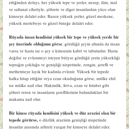
ettiğinden dolayı, her yüksek tepe ve yerler, nesep, ilim, mal
ve saltanat cihetiyle, şöhrete ve diger insanlardan yüce olan
kimseye delalet eder. Bazen yüksek yerler, güzel meskene,
yüksek mertebeye ve güzel bineğe delalet eder.
Rüyada insan kendisini yüksek bir tepe ve yüksek yerde bir
şey üzerinde olduğunu görse
, gördüğü şeyin altında da insan
varsa ve hasta ise o şey o kimsenin kabri ve tabutudur. Hasta
değilse ve evlenmeyi isteyen biriyse gördüğü yerin yüksekliği
toprağın çokluğu ve genişliği nispetinde, zengin, şerefli ve
methetmeye layık bir kadınla evlenir. Yüksek bir tepede
halka hitap ettiğini veya ezan okuduğunu görse, mülke ehil
ise mülke nail olur. Hakimlik, fetva, ezan ve hitabet gibi
şöhret veren ve insanların şereflilerinin bulundukları bir
makama nail olur.
Bir kimse rüyada kendisini yüksek ve düz arazisi olan bir
tepede görürse,
o düzlük arazinin genişliği nispetinde
insanlar arasında şöhreti yaygın bir kimseye delalet eder.