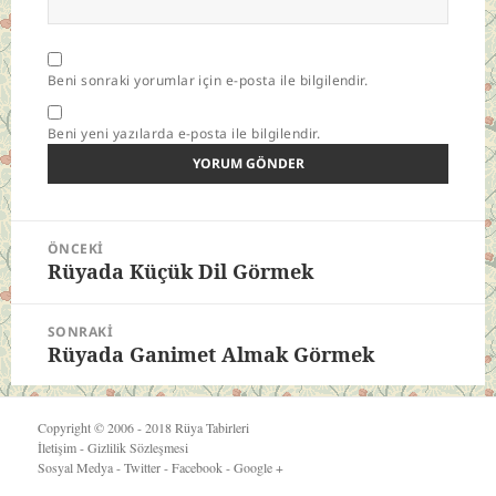
Beni sonraki yorumlar için e-posta ile bilgilendir.
Beni yeni yazılarda e-posta ile bilgilendir.
Yazı
ÖNCEKI
gezinmesi
Rüyada Küçük Dil Görmek
Önceki
yazı:
SONRAKI
Rüyada Ganimet Almak Görmek
Sonraki
yazı:
Copyright © 2006 - 2018
Rüya Tabirleri
İletişim
-
Gizlilik Sözleşmesi
Sosyal Medya -
Twitter
-
Facebook
-
Google +