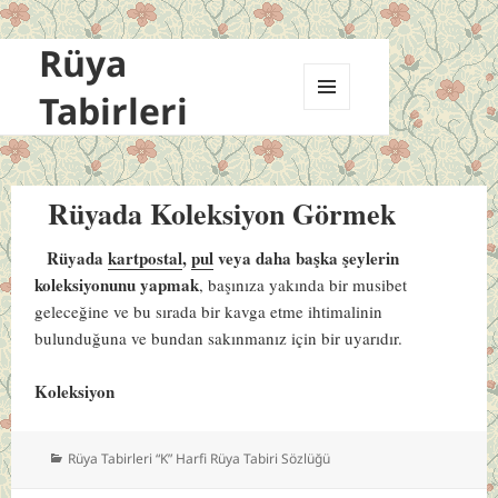
Rüya
Tabirleri
MENÜ
VE
BILEŞENLER
Rüyada Koleksiyon Görmek
Rüyada
kartpostal
,
pul
veya daha başka şeylerin
koleksiyonunu yapmak
, başınıza yakında bir musibet
geleceğine ve bu sırada bir kavga etme ihtimalinin
bulunduğuna ve bundan sakınmanız için bir uyarıdır.
Koleksiyon
Kategoriler
Rüya Tabirleri “K” Harfi Rüya Tabiri Sözlüğü