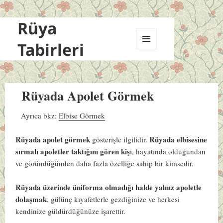
Rüya
Tabirleri
MENÜ
VE
BILEŞENLER
Rüyada Apolet Görmek
Ayrıca bkz:
Elbise Görmek
Rüyada apolet görmek
Rüyada elbisesine
gösterişle ilgilidir.
sırmalı apoletler taktığını gören kiş
i, hayatında olduğundan
ve göründüğünden daha fazla özelliğe sahip bir kimsedir.
Rüyada üzerinde üniforma olmadığı halde yalnız apoletle
dolaşmak
, gülünç kıyafetlerle gezdiğinize ve herkesi
kendinize güldürdüğünüze işarettir.