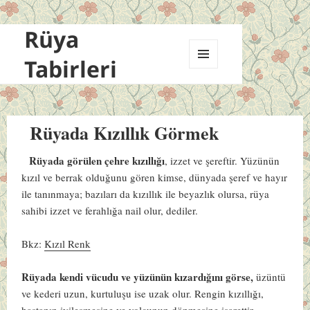
Rüya
Tabirleri
MENÜ
VE
BILEŞENLER
Rüyada Kızıllık Görmek
Rüyada görülen çehre kızıllığı
, izzet ve şereftir. Yüzünün
kızıl ve berrak olduğunu gören kimse, dünyada şeref ve hayır
ile tanınmaya; bazıları da kızıllık ile beyazlık olursa, rüya
sahibi izzet ve ferahlığa nail olur, dediler.
Bkz:
Kızıl Renk
Rüyada kendi vücudu ve yüzünün kızardığını görse,
üzüntü
ve kederi uzun, kurtuluşu ise uzak olur. Rengin kızıllığı,
hastanın iyileşmesine ve yolcunun dönmesine işarettir.