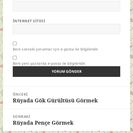
İNTERNET SITESI
Beni sonraki yorumlar için e-posta ile bilgilendir.
Beni yeni yazılarda e-posta ile bilgilendir.
Yazı
ÖNCEKI
gezinmesi
Rüyada Gök Gürültüsü Görmek
Önceki
yazı:
SONRAKI
Rüyada Pençe Görmek
Sonraki
yazı: