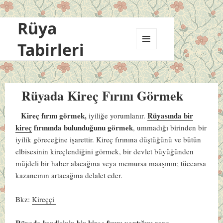
Rüya
Tabirleri
MENÜ
VE
BILEŞENLER
Rüyada Kireç Fırını Görmek
Kireç fırını görmek,
Rüyasında bir
iyiliğe yorumlanır.
kireç
fırınında bulunduğunu görmek
, ummadığı birinden bir
iyilik göreceğine işarettir. Kireç fırınına düştüğünü ve bütün
elbisesinin kireçlendiğini görmek, bir devlet büyüğünden
müjdeli bir haber alacağına veya memursa maaşının; tüccarsa
kazancının artacağına delalet eder.
Bkz:
Kireççi
Rüyada kendisinin bir kireç fırını yaptığını veya