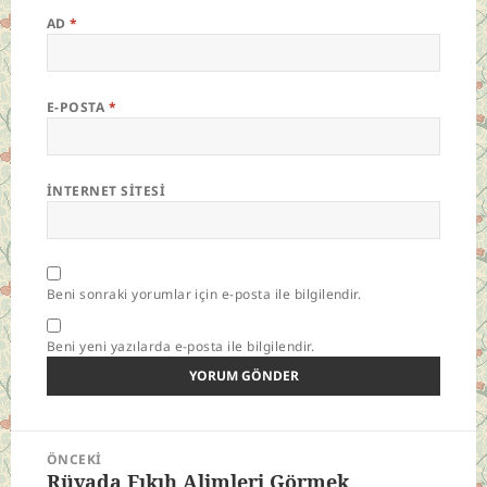
AD
*
E-POSTA
*
İNTERNET SITESI
Beni sonraki yorumlar için e-posta ile bilgilendir.
Beni yeni yazılarda e-posta ile bilgilendir.
Yazı
ÖNCEKI
gezinmesi
Rüyada Fıkıh Alimleri Görmek
Önceki