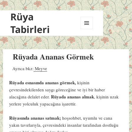
Rüya
Tabirleri
MENÜ
VE
BILEŞENLER
Rüyada Ananas Görmek
Ayrıca bkz:
Meyve
Rüyada esnasında ananas görmek,
kişinin
çevresindekilerden saygı göreceğine ve iyi bir haber
Rüyada ananas almak
alacağına delalet eder.
, kişinin uzak
yerlere yolculuk yapacağına işarettir.
Rüyasında ananas satmak;
hoşsohbet, uyumlu ve cana
yakın tavırlarıyla, çevresindeki insanlar tarafından dostluğu
aranan biri olmaya doğru ilerler.