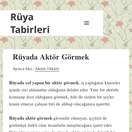
Rüya
Tabirleri
MENÜ
VE
BILEŞENLER
Rüyada Aktör Görmek
Ayrıca bkz:
Aktris /Aktör
Rüyada rol yapan bir aktör görmek
, iş yaptığınız kimseler
içinde sizi aldatanlar olduğuna delalet eder. Yine bir aktörle
konuşup dost olduğunu görmek, hile ile sizden bir şeyler
temin etmeye çalışan biri ile ahbap olacağınıza işarettir.
Rüyada aktör görmek
güvenilir olmayan, içyüzü ile
görünüşü farklı olan insanlarla tanışılacağına işaret eder.
Diğer bir yoruma göre de rüyada aktör görmek, büyük bir