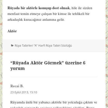
Rüyada bir aktörle konuşup dost olmak
, hile ile sizden
menfaat temin etmeye çalışan bir kimse ile tehlikeli bir
arkadaşlık kuracağınız anlamına gelir.
Aktör
Kategoriler
Rüya Tabirleri "A" Harfi Rüya Tabiri Sözlüğü
“Rüyada Aktör Görmek” üzerine 6
yorum
Recai B.
dedi
ki:
23 Eylül 2013, 15:10
Rüyamda ünlü bir yabancı aktörle bir yolculuğa çıktım ve
yolculuk esnasında sessizce yellendiğimi gördüm. Bunu