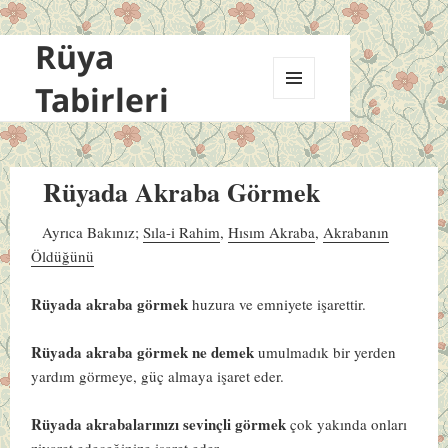
Rüya
Tabirleri
MENÜ
VE
BILEŞENLER
Rüyada Akraba Görmek
Ayrıca Bakınız;
Sıla-i Rahim
,
Hısım Akraba
,
Akrabanın
Öldüğünü
Rüyada akraba görmek
huzura ve emniyete işarettir.
Rüyada akraba görmek ne demek
umulmadık bir yerden
yardım görmeye, güç almaya işaret eder.
Rüyada akrabalarınızı sevinçli görmek
çok yakında onları
ziyaret edeceğinize işaret eder.