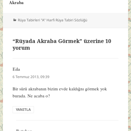
Akraba
Kategoriler
Rüya Tabirleri "A" Harfi Rüya Tabiri Sözlüğü
“Rüyada Akraba Görmek” üzerine 10
yorum
Eda
dedi
ki:
6 Temmuz 2013, 09:39
Bir sürü akrabanın bizim evde kaldığnı görmek yok
burada. Ne acaba o?
YANITLA
Batuhan
dedi