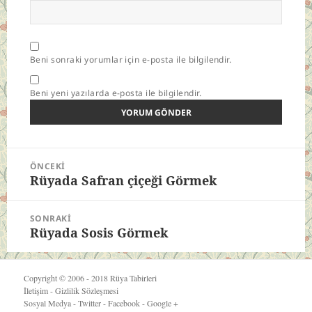
Beni sonraki yorumlar için e-posta ile bilgilendir.
Beni yeni yazılarda e-posta ile bilgilendir.
Yazı
ÖNCEKI
gezinmesi
Rüyada Safran çiçeği Görmek
Önceki
yazı:
SONRAKI
Rüyada Sosis Görmek
Sonraki
yazı:
Copyright © 2006 - 2018
Rüya Tabirleri
İletişim
-
Gizlilik Sözleşmesi
Sosyal Medya -
Twitter
-
Facebook
-
Google +