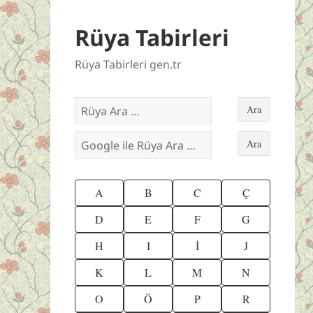
Rüya Tabirleri
Rüya Tabirleri gen.tr
A
B
C
Ç
D
E
F
G
H
I
İ
J
K
L
M
N
O
Ö
P
R