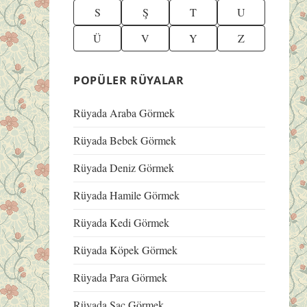
S
Ş
T
U
Ü
V
Y
Z
POPÜLER RÜYALAR
Rüyada Araba Görmek
Rüyada Bebek Görmek
Rüyada Deniz Görmek
Rüyada Hamile Görmek
Rüyada Kedi Görmek
Rüyada Köpek Görmek
Rüyada Para Görmek
Rüyada Saç Görmek