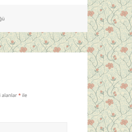
üğü
i alanlar
*
ile