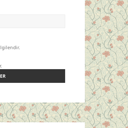
lgilendir.
r.