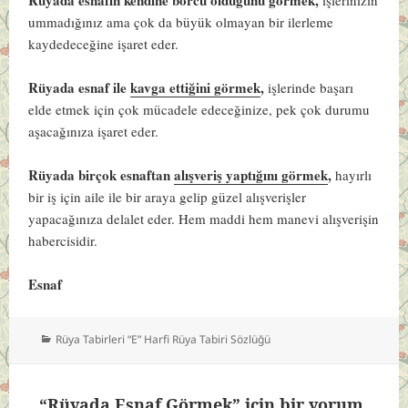
ummadığınız ama çok da büyük olmayan bir ilerleme
kaydedeceğine işaret eder.
Rüyada esnaf ile
kavga ettiğini görmek
,
işlerinde başarı
elde etmek için çok mücadele edeceğinize, pek çok durumu
aşacağınıza işaret eder.
Rüyada birçok esnaftan
alışveriş yaptığını görmek
,
hayırlı
bir iş için aile ile bir araya gelip güzel alışverişler
yapacağınıza delalet eder. Hem maddi hem manevi alışverişin
habercisidir.
Esnaf
Kategoriler
Rüya Tabirleri “E” Harfi Rüya Tabiri Sözlüğü
“Rüyada Esnaf Görmek” için bir yorum