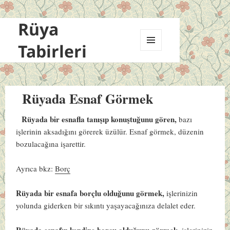
Rüya
Tabirleri
MENÜ
VE
BILEŞENLER
Rüyada Esnaf Görmek
Rüyada bir esnafla tanışıp konuştuğunu gören,
bazı
işlerinin aksadığını görerek üzülür. Esnaf görmek, düzenin
bozulacağına işarettir.
Ayrıca bkz:
Borç
Rüyada bir esnafa borçlu olduğunu görmek,
işlerinizin
yolunda giderken bir sıkıntı yaşayacağınıza delalet eder.
Rüyada esnafın kendine borcu olduğunu görmek,
işlerinizin