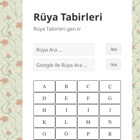
Rüya Tabirleri
Rüya Tabirleri gen.tr
A
B
C
Ç
D
E
F
G
H
I
İ
J
K
L
M
N
O
Ö
P
R