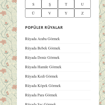
S
Ş
T
U
Ü
V
Y
Z
POPÜLER RÜYALAR
Rüyada Araba Görmek
Rüyada Bebek Görmek
Rüyada Deniz Görmek
Rüyada Hamile Görmek
Rüyada Kedi Görmek
Rüyada Köpek Görmek
Rüyada Para Görmek
Rüyada Saç Görmek