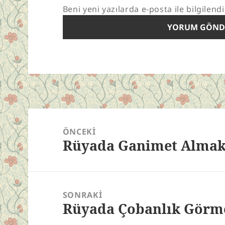
Beni yeni yazılarda e-posta ile bilgilendi
Yazı
gezinmesi
ÖNCEKI
Rüyada Ganimet Alma
Önceki
yazı:
SONRAKI
Rüyada Çobanlık Görm
Sonraki
yazı: