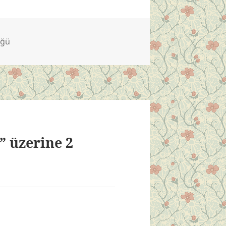
üğü
 üzerine 2