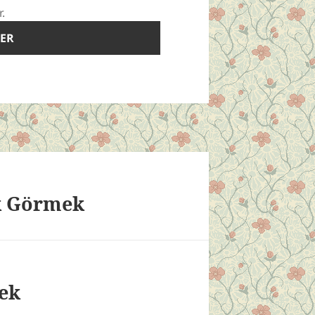
r.
k Görmek
ek