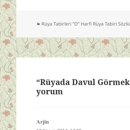
Kategoriler
Rüya Tabirleri “D” Harfi Rüya Tabiri Sözl
“Rüyada Davul Görmek”
yorum
Arjin
dedi