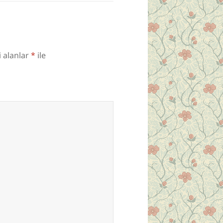
i alanlar
*
ile