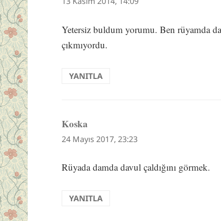
ki:
13 Kasım 2014, 14:09
Yetersiz buldum yorumu. Ben rüyamda da
çıkmıyordu.
YANITLA
Koska
dedi
ki:
24 Mayıs 2017, 23:23
Rüyada damda davul çaldığını görmek.
YANITLA