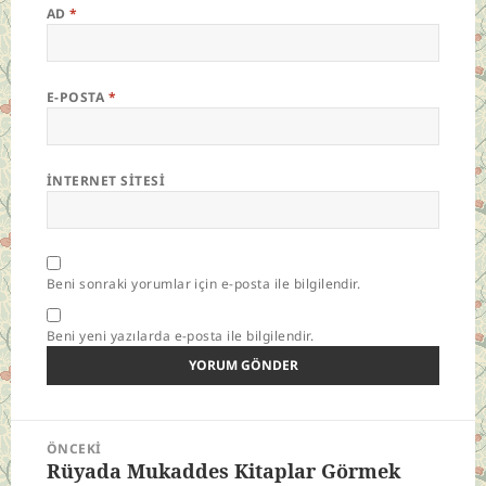
AD
*
E-POSTA
*
İNTERNET SITESI
Beni sonraki yorumlar için e-posta ile bilgilendir.
Beni yeni yazılarda e-posta ile bilgilendir.
Yazı
ÖNCEKI
gezinmesi
Rüyada Mukaddes Kitaplar Görmek
Önceki