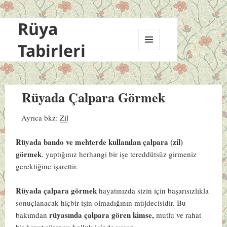
Rüya
Tabirleri
MENÜ
VE
BILEŞENLER
Rüyada Çalpara Görmek
Ayrıca bkz:
Zil
Rüyada bando ve mehterde kullanılan çalpara (zil)
görmek
, yaptığınız herhangi bir işe tereddütsüz girmeniz
gerektiğine işarettir.
Rüyada çalpara görmek
hayatınızda sizin için başarısızlıkla
sonuçlanacak hiçbir işin olmadığının müjdecisidir. Bu
rüyasında çalpara gören kimse,
bakımdan
mutlu ve rahat
bir hayat sürer ve bolluk içinde yaşar.