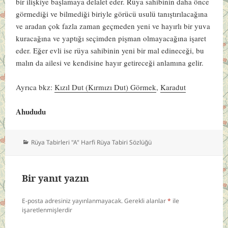
bir ilişkiye başlamaya delalet eder. Rüya sahibinin daha önce
görmediği ve bilmediği biriyle görücü usulü tanıştırılacağına
ve aradan çok fazla zaman geçmeden yeni ve hayırlı bir yuva
kuracağına ve yaptığı seçimden pişman olmayacağına işaret
eder. Eğer evli ise rüya sahibinin yeni bir mal edineceği, bu
malın da ailesi ve kendisine hayır getireceği anlamına gelir.
Ayrıca bkz:
Kızıl Dut (Kırmızı Dut) Görmek
,
Karadut
Ahududu
Kategoriler
Rüya Tabirleri "A" Harfi Rüya Tabiri Sözlüğü
Bir yanıt yazın
E-posta adresiniz yayınlanmayacak.
Gerekli alanlar
*
ile
işaretlenmişlerdir