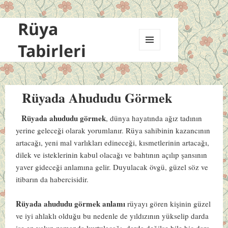
Rüya
Tabirleri
MENÜ
VE
BILEŞENLER
Rüyada Ahududu Görmek
Rüyada ahududu görmek
, dünya hayatında ağız tadının
yerine geleceği olarak yorumlanır. Rüya sahibinin kazancının
artacağı, yeni mal varlıkları edineceği, kısmetlerinin artacağı,
dilek ve isteklerinin kabul olacağı ve bahtının açılıp şansının
yaver gideceği anlamına gelir. Duyulacak övgü, güzel söz ve
itibarın da habercisidir.
Rüyada ahududu görmek anlamı
rüyayı gören kişinin güzel
ve iyi ahlaklı olduğu bu nedenle de yıldızının yükselip darda
ise en yakın zamanda kurtulacağı, darda değilse bile hiç dara