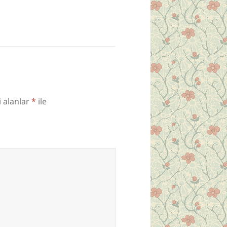
i alanlar
*
ile