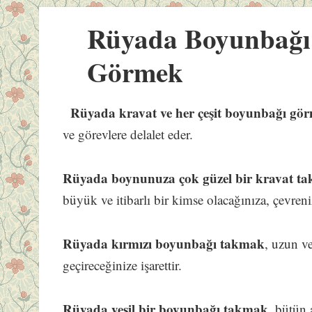
Rüyada Boyunbağı 
Görmek
Rüyada kravat ve her çeşit boyunbağı gö
ve görevlere delalet eder.
Rüyada boynunuza çok güzel bir kravat tak
büyük ve itibarlı bir kimse olacağınıza, çevreni
Rüyada kırmızı boyunbağı takmak
, uzun v
geçireceğinize işarettir.
Rüyada yeşil bir boyunbağı takmak
, bütün 