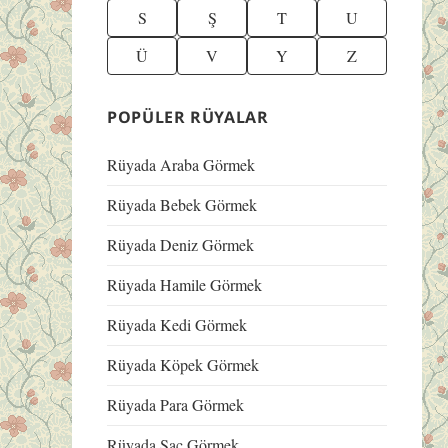
S
Ş
T
U
Ü
V
Y
Z
POPÜLER RÜYALAR
Rüyada Araba Görmek
Rüyada Bebek Görmek
Rüyada Deniz Görmek
Rüyada Hamile Görmek
Rüyada Kedi Görmek
Rüyada Köpek Görmek
Rüyada Para Görmek
Rüyada Saç Görmek