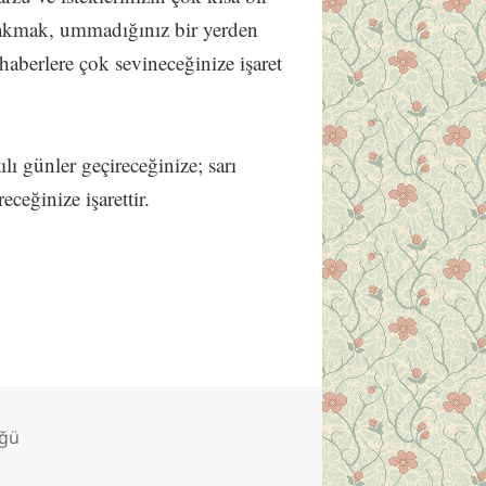
takmak, ummadığınız bir yerden
 haberlere çok sevineceğinize işaret
tılı günler geçireceğinize; sarı
ceğinize işarettir.
üğü