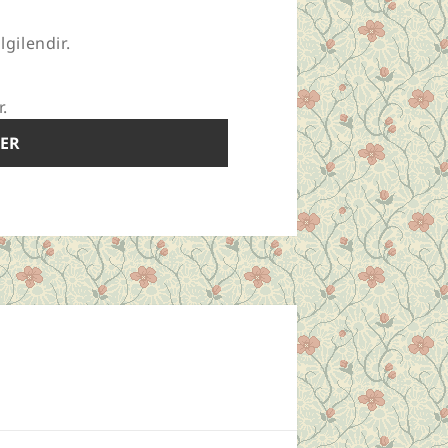
lgilendir.
r.