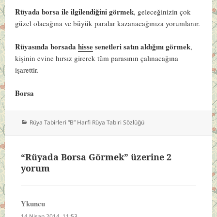
Rüyada borsa ile ilgilendiğini görmek
, geleceğinizin çok
güzel olacağına ve büyük paralar kazanacağınıza yorumlanır.
Rüyasında borsada
hisse
senetleri satın aldığını görmek
,
kişinin evine hırsız girerek tüm parasının çalınacağına
işarettir.
Borsa
Kategoriler
Rüya Tabirleri “B” Harfi Rüya Tabiri Sözlüğü
“Rüyada Borsa Görmek” üzerine 2
yorum
Ykuncu
dedi
ki:
14 Nisan 2014, 11:53