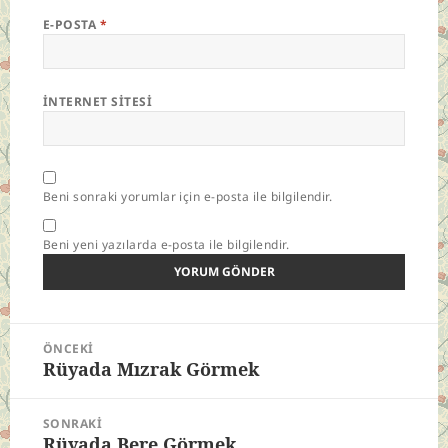
E-POSTA
*
İNTERNET SITESI
Beni sonraki yorumlar için e-posta ile bilgilendir.
Beni yeni yazılarda e-posta ile bilgilendir.
Yazı
ÖNCEKI
gezinmesi
Rüyada Mızrak Görmek
Önceki
yazı:
SONRAKI
Rüyada Bere Görmek
Sonraki