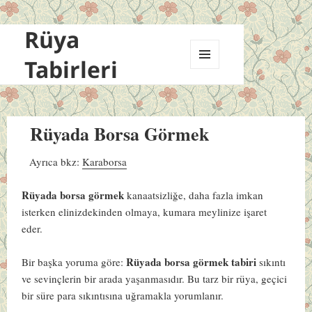
Rüya
Tabirleri
MENÜ
VE
BILEŞENLER
Rüyada Borsa Görmek
Ayrıca bkz:
Karaborsa
Rüyada borsa görmek
kanaatsizliğe, daha fazla imkan
isterken elinizdekinden olmaya, kumara meylinize işaret
eder.
Rüyada borsa görmek tabiri
Bir başka yoruma göre:
sıkıntı
ve sevinçlerin bir arada yaşanmasıdır. Bu tarz bir rüya, geçici
bir süre para sıkıntısına uğramakla yorumlanır.