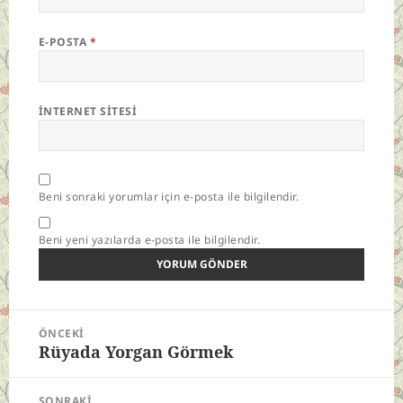
E-POSTA
*
İNTERNET SITESI
Beni sonraki yorumlar için e-posta ile bilgilendir.
Beni yeni yazılarda e-posta ile bilgilendir.
Yazı
ÖNCEKI
gezinmesi
Rüyada Yorgan Görmek
Önceki
yazı:
SONRAKI