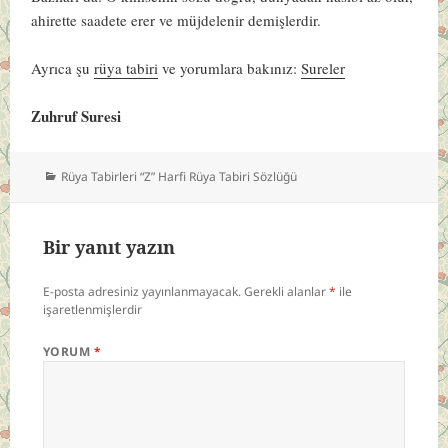
ahirette saadete erer ve müjdelenir demişlerdir.
Ayrıca şu
rüya tabiri
ve yorumlara bakınız:
Sureler
Zuhruf Suresi
Kategoriler
Rüya Tabirleri “Z” Harfi Rüya Tabiri Sözlüğü
Bir yanıt yazın
E-posta adresiniz yayınlanmayacak.
Gerekli alanlar
*
ile
işaretlenmişlerdir
YORUM
*