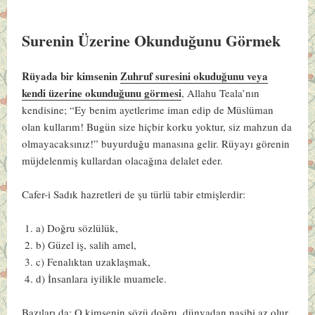
Surenin Üzerine Okunduğunu Görmek
Rüyada bir kimsenin
Zuhruf suresini okuduğunu veya
kendi üzerine okunduğunu görmesi
, Allahu Teala’nın
kendisine; “Ey benim ayetlerime iman edip de Müslüman
olan kullarım! Bugün size hiçbir korku yoktur, siz mahzun da
olmayacaksınız!” buyurduğu manasına gelir. Rüyayı görenin
müjdelenmiş kullardan olacağına delalet eder.
Cafer-i Sadık hazretleri de şu türlü tabir etmişlerdir:
a) Doğru sözlülük,
b) Güzel iş, salih amel,
c) Fenalıktan uzaklaşmak,
d) İnsanlara iyilikle muamele.
Bazıları da:
O kimsenin sözü doğru, dünyadan nasibi az olur,