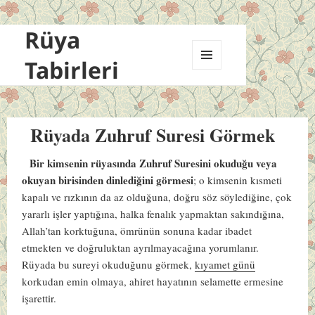
Rüya
Tabirleri
MENÜ
VE
BILEŞENLER
Rüyada Zuhruf Suresi Görmek
Bir kimsenin rüyasında Zuhruf Suresini okuduğu veya
okuyan birisinden dinlediğini görmesi
; o kimsenin kısmeti
kapalı ve rızkının da az olduğuna, doğru söz söylediğine, çok
yararlı işler yaptığına, halka fenalık yapmaktan sakındığına,
Allah’tan korktuğuna, ömrünün sonuna kadar ibadet
etmekten ve doğruluktan ayrılmayacağına yorumlanır.
Rüyada bu sureyi okuduğunu görmek,
kıyamet günü
korkudan emin olmaya, ahiret hayatının selamette ermesine
işarettir.