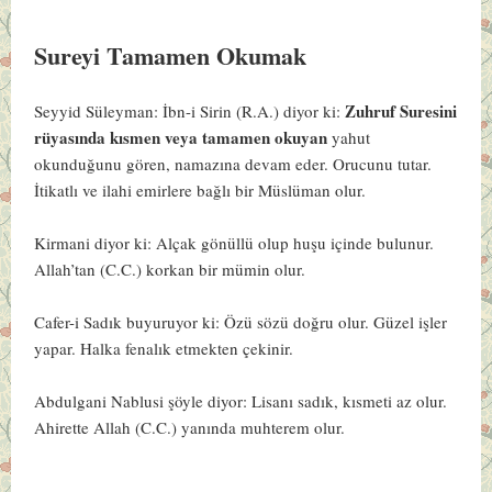
Sureyi Tamamen Okumak
Zuhruf Suresini
Seyyid Süleyman: İbn-i Sirin (R.A.) diyor ki:
rüyasında kısmen veya tamamen okuyan
yahut
okunduğunu gören, namazına devam eder. Orucunu tutar.
İtikatlı ve ilahi emirlere bağlı bir Müslüman olur.
Kirmani diyor ki:
Alçak gönüllü olup huşu içinde bulunur.
Allah’tan (C.C.) korkan bir mümin olur.
Cafer-i Sadık buyuruyor ki:
Özü sözü doğru olur. Güzel işler
yapar. Halka fenalık etmekten çekinir.
Abdulgani Nablusi şöyle diyor:
Lisanı sadık, kısmeti az olur.
Ahirette Allah (C.C.) yanında muhterem olur.