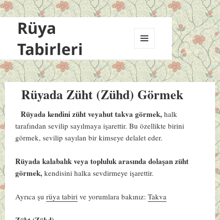
Rüya
Tabirleri
MENÜ
VE
BILEŞENLER
Rüyada Züht (Zühd) Görmek
Rüyada kendini züht veyahut takva görmek,
halk
tarafından sevilip sayılmaya işarettir. Bu özellikte birini
görmek, sevilip sayılan bir kimseye delalet eder.
Rüyada kalabalık veya topluluk arasında dolaşan züht
görmek,
kendisini halka sevdirmeye işarettir.
Ayrıca şu
rüya tabiri
ve yorumlara bakınız:
Takva
Züht (Zühd)