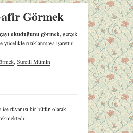
Gafir Görmek
arçayı okuduğunu görmek
, gerçek
 yücelikle rızıklanmaya işarettir.
Görmek
,
Suretil Mümin
ise rüyanızı bir bütün olarak
rekmektedir.