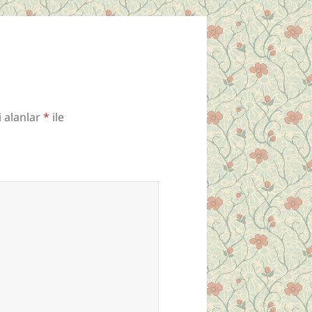
i alanlar
*
ile