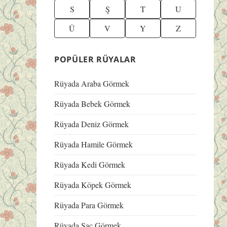
S
Ş
T
U
Ü
V
Y
Z
POPÜLER RÜYALAR
Rüyada Araba Görmek
Rüyada Bebek Görmek
Rüyada Deniz Görmek
Rüyada Hamile Görmek
Rüyada Kedi Görmek
Rüyada Köpek Görmek
Rüyada Para Görmek
Rüyada Saç Görmek