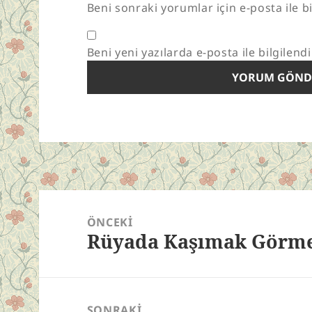
Beni sonraki yorumlar için e-posta ile bi
Beni yeni yazılarda e-posta ile bilgilendi
Yazı
gezinmesi
ÖNCEKI
Rüyada Kaşımak Görm
Önceki
yazı:
SONRAKI