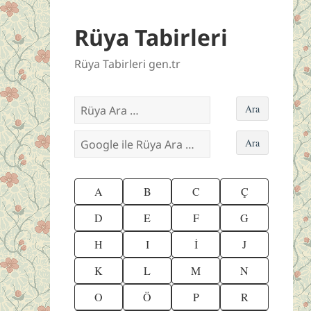
Rüya Tabirleri
Rüya Tabirleri gen.tr
A
B
C
Ç
D
E
F
G
H
I
İ
J
K
L
M
N
O
Ö
P
R