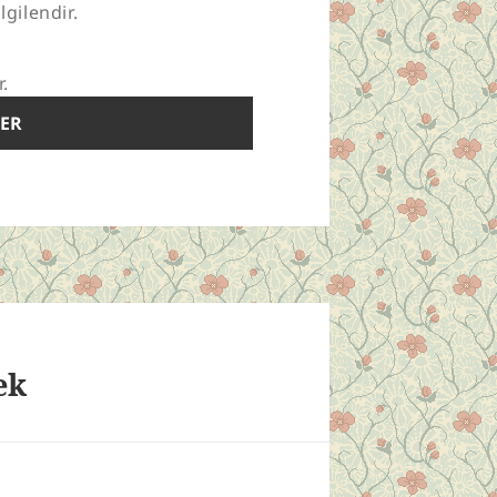
lgilendir.
r.
ek