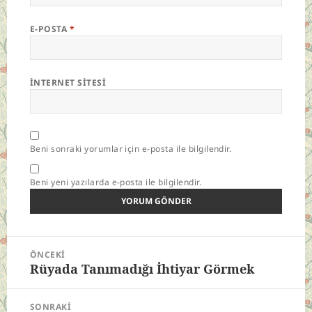
E-POSTA
*
İNTERNET SITESI
Beni sonraki yorumlar için e-posta ile bilgilendir.
Beni yeni yazılarda e-posta ile bilgilendir.
Yazı
ÖNCEKI
gezinmesi
Rüyada Tanımadığı İhtiyar Görmek
Önceki
yazı:
SONRAKI