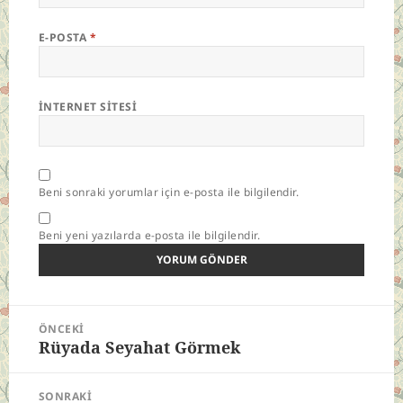
E-POSTA
*
İNTERNET SITESI
Beni sonraki yorumlar için e-posta ile bilgilendir.
Beni yeni yazılarda e-posta ile bilgilendir.
Yazı
ÖNCEKI
gezinmesi
Rüyada Seyahat Görmek
Önceki
yazı:
SONRAKI