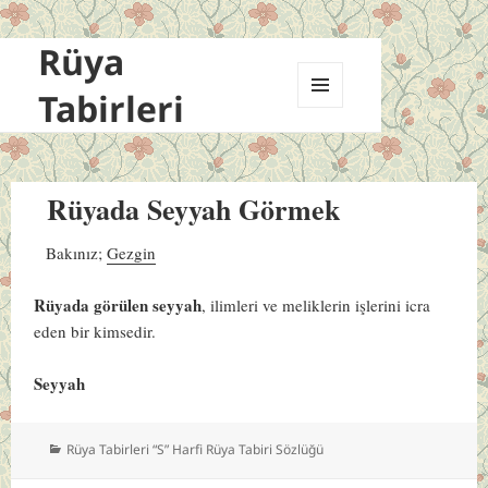
Rüya
Tabirleri
MENÜ
VE
BILEŞENLER
Rüyada Seyyah Görmek
Bakınız;
Gezgin
Rüyada görülen seyyah
, ilimleri ve meliklerin işlerini icra
eden bir kimsedir.
Seyyah
Kategoriler
Rüya Tabirleri “S” Harfi Rüya Tabiri Sözlüğü