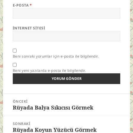
E-POSTA
*
İNTERNET SITESI
Beni sonraki yorumlar için e-posta ile bilgilendir.
Beni yeni yazılarda e-posta ile bilgilendir.
Yazı
ÖNCEKI
gezinmesi
Rüyada Balya Sıkıcısı Görmek
Önceki
yazı:
SONRAKI
Rüyada Koyun Yüzücü Görmek
Sonraki