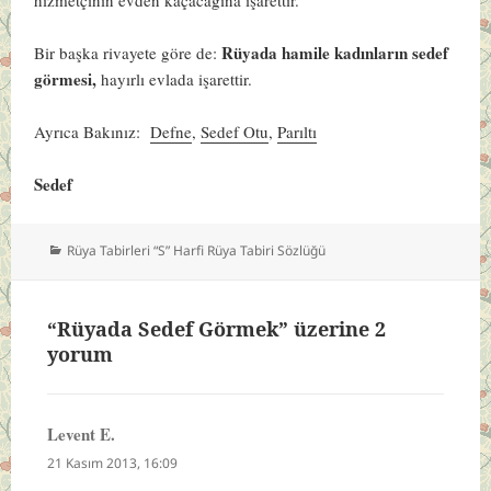
Rüyada hamile kadınların sedef
Bir başka rivayete göre de:
görmesi,
hayırlı evlada işarettir.
Ayrıca Bakınız:
Defne
,
Sedef Otu
,
Parıltı
Sedef
Kategoriler
Rüya Tabirleri “S” Harfi Rüya Tabiri Sözlüğü
“Rüyada Sedef Görmek” üzerine 2
yorum
Levent E.
dedi
ki:
21 Kasım 2013, 16:09