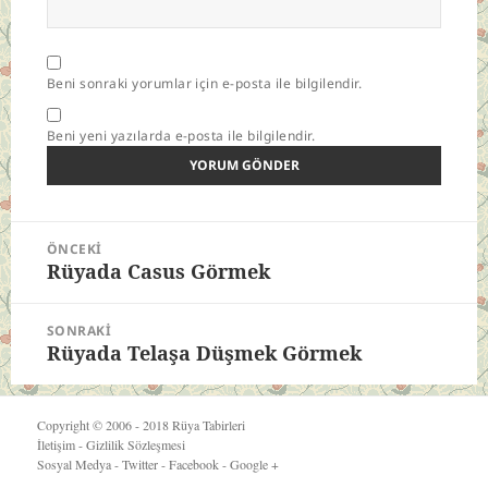
Beni sonraki yorumlar için e-posta ile bilgilendir.
Beni yeni yazılarda e-posta ile bilgilendir.
Yazı
ÖNCEKI
gezinmesi
Rüyada Casus Görmek
Önceki
yazı:
SONRAKI
Rüyada Telaşa Düşmek Görmek
Sonraki
yazı:
Copyright © 2006 - 2018
Rüya Tabirleri
İletişim
-
Gizlilik Sözleşmesi
Sosyal Medya -
Twitter
-
Facebook
-
Google +