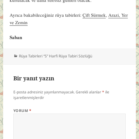
Ayrıca bakabileceğiniz rüya tabirleri:
Çift Sürmek
,
Arazi, Yer
ve Zemin
Saban
Kategoriler
Rüya Tabirleri “S” Harfi Rüya Tabiri Sözlüğü
Bir yanıt yazın
E-posta adresiniz yayınlanmayacak.
Gerekli alanlar
*
ile
işaretlenmişlerdir
YORUM
*