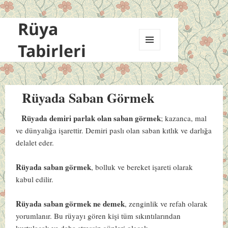
Rüya
Tabirleri
MENÜ
VE
BILEŞENLER
Rüyada Saban Görmek
Rüyada demiri parlak olan saban görmek
; kazanca, mal
ve dünyalığa işarettir. Demiri paslı olan saban kıtlık ve darlığa
delalet eder.
Rüyada saban görmek
, bolluk ve bereket işareti olarak
kabul edilir.
Rüyada saban görmek ne demek
, zenginlik ve refah olarak
yorumlanır. Bu rüyayı gören kişi tüm sıkıntılarından
kurtulacak ve daha stressiz günleri olacak.