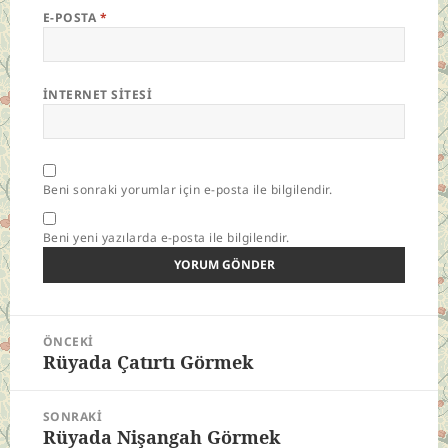
E-POSTA
*
İNTERNET SITESI
Beni sonraki yorumlar için e-posta ile bilgilendir.
Beni yeni yazılarda e-posta ile bilgilendir.
Yazı
ÖNCEKI
gezinmesi
Rüyada Çatırtı Görmek
Önceki
yazı:
SONRAKI
Rüyada Nişangah Görmek
Sonraki