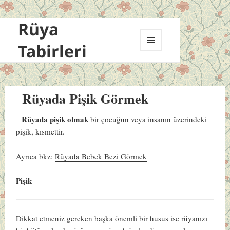
Rüya
Tabirleri
MENÜ
VE
BILEŞENLER
Rüyada Pişik Görmek
Rüyada pişik olmak
bir çocuğun veya insanın üzerindeki
pişik, kısmettir.
Ayrıca bkz:
Rüyada Bebek Bezi Görmek
Pişik
Dikkat etmeniz gereken başka önemli bir husus ise rüyanızı