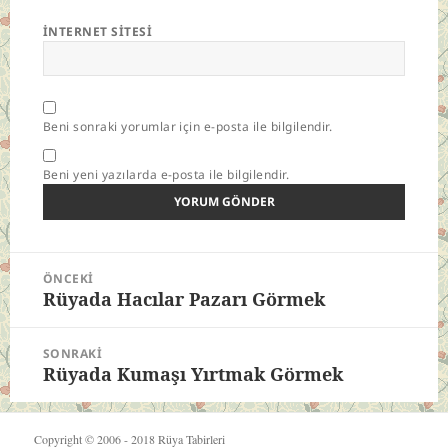
İNTERNET SITESI
Beni sonraki yorumlar için e-posta ile bilgilendir.
Beni yeni yazılarda e-posta ile bilgilendir.
Yazı
ÖNCEKI
gezinmesi
Rüyada Hacılar Pazarı Görmek
Önceki
yazı:
SONRAKI
Rüyada Kumaşı Yırtmak Görmek
Sonraki
yazı:
Copyright © 2006 - 2018
Rüya Tabirleri