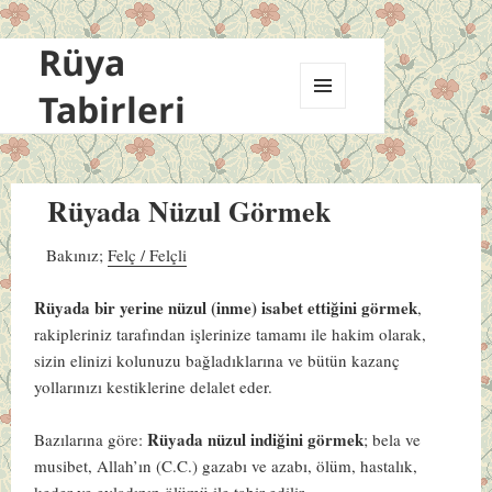
Rüya
Tabirleri
MENÜ
VE
BILEŞENLER
Rüyada Nüzul Görmek
Bakınız;
Felç / Felçli
Rüyada bir yerine nüzul (inme) isabet ettiğini görmek
,
rakipleriniz tarafından işlerinize tamamı ile hakim olarak,
sizin elinizi kolunuzu bağladıklarına ve bütün kazanç
yollarınızı kestiklerine delalet eder.
Rüyada nüzul indiğini görmek
Bazılarına göre:
; bela ve
musibet, Allah’ın (C.C.) gazabı ve azabı, ölüm, hastalık,
keder ve evladının ölümü ile tabir edilir.