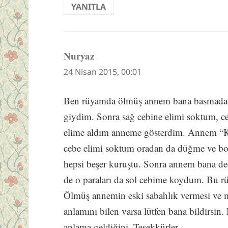
YANITLA
Nuryaz
dedi
ki:
24 Nisan 2015, 00:01
Ben rüyamda ölmüş annem bana basmadan
giydim. Sonra sağ cebine elimi soktum, c
elime aldım anneme gösterdim. Annem “Ko
cebe elimi soktum oradan da düğme ve boz
hepsi beşer kuruştu. Sonra annem bana ded
de o paraları da sol cebime koydum. Bu rü
Ölmüş annemin eski sabahlık vermesi ve
anlamını bilen varsa lütfen bana bildirsi
anlama geldiğini. Teşekkürler.