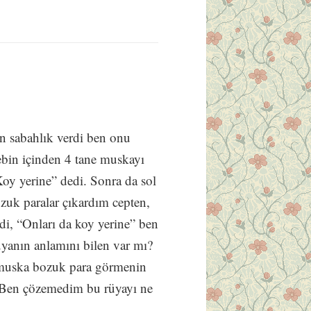
 sabahlık verdi ben onu
ebin içinden 4 tane muskayı
y yerine” dedi. Sonra da sol
uk paralar çıkardım cepten,
i, “Onları da koy yerine” ben
yanın anlamını bilen var mı?
 muska bozuk para görmenin
n. Ben çözemedim bu rüyayı ne