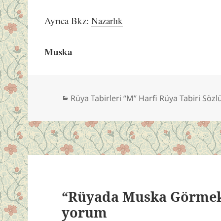
Ayrıca Bkz:
Nazarlık
Muska
Kategoriler
Rüya Tabirleri “M” Harfi Rüya Tabiri Söz
“Rüyada Muska Görmek”
yorum