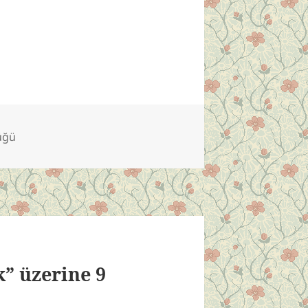
lüğü
 üzerine 9