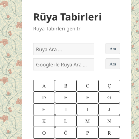
Rüya Tabirleri
Rüya Tabirleri gen.tr
A
B
C
Ç
D
E
F
G
H
I
İ
J
K
L
M
N
O
Ö
P
R