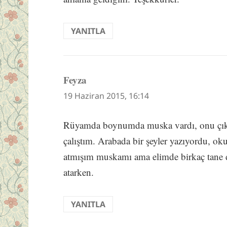
YANITLA
Feyza
dedi
ki:
19 Haziran 2015, 16:14
Rüyamda boynumda muska vardı, onu çıka
çalıştım. Arabada bir şeyler yazıyordu, o
atmışım muskamı ama elimde birkaç tane d
atarken.
YANITLA