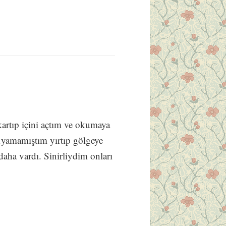
rtıp içini açtım ve okumaya
kuyamamıştım yırtıp gölgeye
aha vardı. Sinirliydim onları