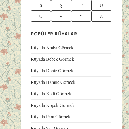
S
Ş
T
U
Ü
V
Y
Z
POPÜLER RÜYALAR
Rüyada Araba Görmek
Rüyada Bebek Görmek
Rüyada Deniz Görmek
Rüyada Hamile Görmek
Rüyada Kedi Görmek
Rüyada Köpek Görmek
Rüyada Para Görmek
Rüyada Saç Görmek