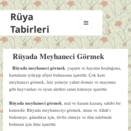
Rüya
Tabirleri
MENÜ
VE
BILEŞENLER
Rüyada Meyhaneci Görmek
Rüyada meyhaneci görmek
, yaşantı ve hayatın hoşluğuna,
hastaların iyileşip afiyet bulmasına işarettir. Çok kere
meyhaneci görmek, faiz yemeye yahut domuz ve maymun
gibi hayvanları ve oyun aletleri satan kimseye işarettir.
Rüyada meyhaneci görmek
, mal ve haram kazanç sahibi bir
kimsedir. Rüyada meyhaneciyi görmek, iman ve Allah’ı
birlemeye; günahkar için, tövbe etmeye ve ilim talebinde
bulunan için ilme işarettir.