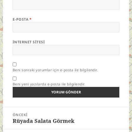
E-POSTA
*
İNTERNET SITESI
Beni sonraki yorumlar için e-posta ile bilgilendir.
Beni yeni yazılarda e-posta ile bilgilendir.
Yazı
ÖNCEKI
gezinmesi
Rüyada Salata Görmek
Önceki
yazı: