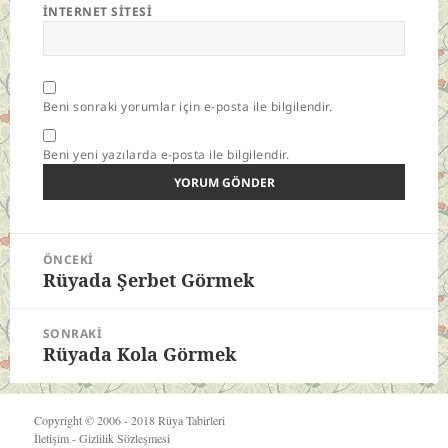
İNTERNET SITESI
Beni sonraki yorumlar için e-posta ile bilgilendir.
Beni yeni yazılarda e-posta ile bilgilendir.
Yazı
ÖNCEKI
gezinmesi
Rüyada Şerbet Görmek
Önceki
yazı:
SONRAKI
Rüyada Kola Görmek
Sonraki
yazı:
Copyright © 2006 - 2018
Rüya Tabirleri
İletişim
-
Gizlilik Sözleşmesi