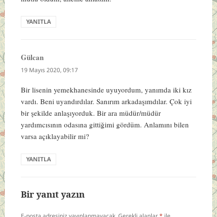
YANITLA
Gülcan
dedi
ki:
19 Mayıs 2020, 09:17
Bir lisenin yemekhanesinde uyuyordum, yanımda iki kız
vardı. Beni uyandırdılar. Sanırım arkadaşımdılar. Çok iyi
bir şekilde anlaşıyorduk. Bir ara müdür/müdür
yardımcısının odasına gittiğimi gördüm. Anlamını bilen
varsa açıklayabilir mi?
YANITLA
Bir yanıt yazın
E-posta adresiniz yayınlanmayacak.
Gerekli alanlar
*
ile