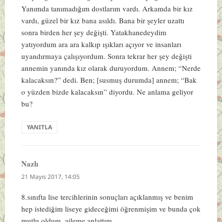
Yanımda tanımadığım dostlarım vardı. Arkamda bir kız
vardı, güzel bir kız bana asıldı. Bana bir şeyler uzattı
sonra birden her şey değişti. Yatakhanedeydim
yatıyordum ara ara kalkıp ışıkları açıyor ve insanları
uyandırmaya çalışıyordum. Sonra tekrar her şey değişti
annemin yanında kız olarak duruyordum. Annem; “Nerde
kalacaksın?” dedi. Ben; [susmuş durumda] annem; “Bak
o yüzden bizde kalacaksın” diyordu. Ne anlama geliyor
bu?
YANITLA
Nazlı
dedi
ki:
21 Mayıs 2017, 14:05
8.sınıfta lise tercihlerinin sonuçları açıklanmış ve benim
hep istediğim liseye gideceğimi öğrenmişim ve bunda çok
mutlu oldum, aileme anlattım.