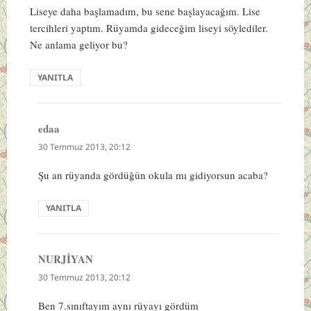
Liseye daha başlamadım, bu sene başlayacağım. Lise
tercihleri yaptım. Rüyamda gideceğim liseyi söylediler.
Ne anlama geliyor bu?
YANITLA
edaa
dedi
ki:
30 Temmuz 2013, 20:12
Şu an rüyanda gördüğün okula mı gidiyorsun acaba?
YANITLA
NURJİYAN
dedi
ki:
30 Temmuz 2013, 20:12
Ben 7.sınıftayım aynı rüyayı gördüm