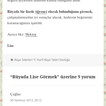
Rüyada bir lisede
öğrenci
olarak bulunduğunu görmek,
çalışmalarınızdan iyi sonuçlar alacak, herkesin beğenisini
kazanacağınıza işarettir.
Ayrıca bkz:
Mektep
Lise
Kategoriler
Rüya Tabirleri “L” Harfi Rüya Tabiri Sözlüğü
“Rüyada Lise Görmek” üzerine 9 yorum
Çağlar
dedi
ki:
30 Temmuz 2013, 20:12