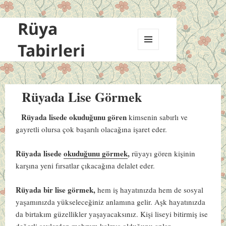
Rüya
Tabirleri
MENÜ
VE
BILEŞENLER
Rüyada Lise Görmek
Rüyada lisede okuduğunu gören
kimsenin sabırlı ve
gayretli olursa çok başarılı olacağına işaret eder.
Rüyada lisede
okuduğunu görmek
,
rüyayı gören kişinin
karşına yeni fırsatlar çıkacağına delalet eder.
Rüyada bir lise görmek,
hem iş hayatınızda hem de sosyal
yaşamınızda yükseleceğiniz anlamına gelir. Aşk hayatınızda
da birtakım güzellikler yaşayacaksınız. Kişi liseyi bitirmiş ise
değerli şeylerden mahrum kalmış olduğunu anlar.