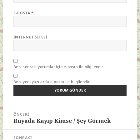
E-POSTA
*
İNTERNET SITESI
Beni sonraki yorumlar için e-posta ile bilgilendir.
Beni yeni yazılarda e-posta ile bilgilendir.
Yazı
ÖNCEKI
gezinmesi
Rüyada Kayıp Kimse / Şey Görmek
Önceki
yazı:
SONRAKI