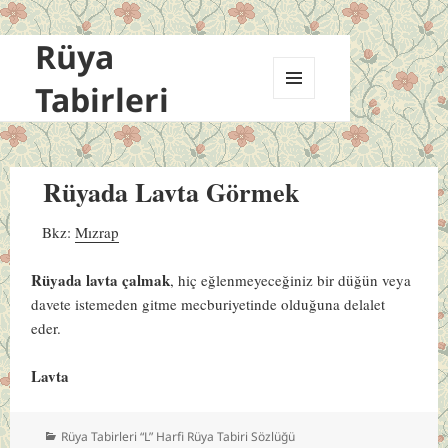
Rüya
Tabirleri
MENÜ
VE
BILEŞENLER
Rüyada Lavta Görmek
Bkz:
Mızrap
Rüyada lavta çalmak
, hiç eğlenmeyeceğiniz bir düğün veya
davete istemeden gitme mecburiyetinde olduğuna delalet
eder.
Lavta
Kategoriler
Rüya Tabirleri “L” Harfi Rüya Tabiri Sözlüğü