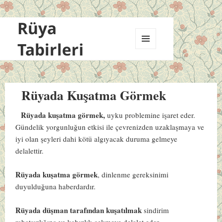
Rüya
Tabirleri
MENÜ
VE
BILEŞENLER
Rüyada Kuşatma Görmek
Rüyada kuşatma görmek,
uyku problemine işaret eder.
Gündelik yorgunluğun etkisi ile çevrenizden uzaklaşmaya ve
iyi olan şeyleri dahi kötü algıyacak duruma gelmeye
delalettir.
Rüyada kuşatma görmek
, dinlenme gereksinimi
duyulduğuna haberdardır.
Rüyada düşman tarafından kuşatılmak
sindirim
rahatsızlığına ve kabızlık çekmeye delalet eder.