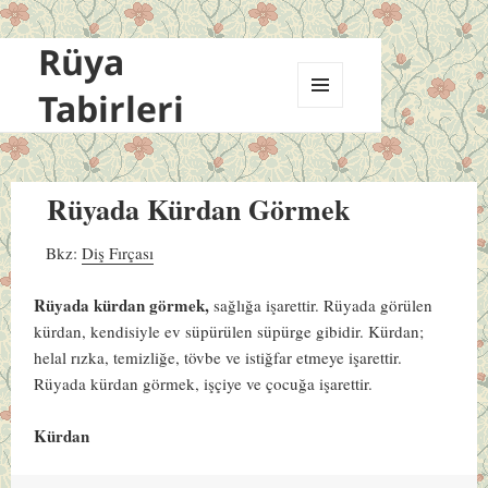
Rüya
Tabirleri
MENÜ
VE
BILEŞENLER
Rüyada Kürdan Görmek
Bkz:
Diş Fırçası
Rüyada kürdan görmek,
sağlığa işarettir. Rüyada görülen
kürdan, kendisiyle ev süpürülen süpürge gibidir. Kürdan;
helal rızka, temizliğe, tövbe ve istiğfar etmeye işarettir.
Rüyada kürdan görmek, işçiye ve çocuğa işarettir.
Kürdan