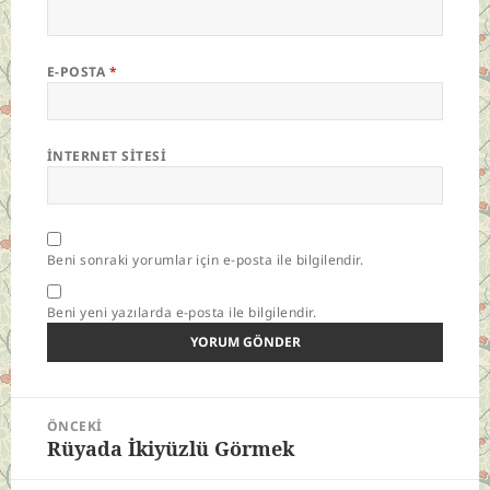
E-POSTA
*
İNTERNET SITESI
Beni sonraki yorumlar için e-posta ile bilgilendir.
Beni yeni yazılarda e-posta ile bilgilendir.
Yazı
ÖNCEKI
gezinmesi
Rüyada İkiyüzlü Görmek
Önceki
yazı: