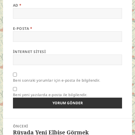
AD
*
E-POSTA
*
İNTERNET SITESI
Beni sonraki yorumlar için e-posta ile bilgilendir.
Beni yeni yazılarda e-posta ile bilgilendir.
Yazı
ÖNCEKI
gezinmesi
Rüyada Yeni Elbise Görmek
Önceki