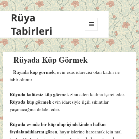
Rüya
Tabirleri
MENÜ
VE
BILEŞENLER
Rüyada Küp Görmek
Rüyada küp görmek
, evin esas idarecisi olan kadın ile
tabir olunur.
Rüyada kalitesiz küp görmek
zina eden kadına işaret eder.
Rüyada küp görmek
evin idaresiyle ilgili sıkıntılar
yaşanacağına delalet eder.
Rüyada evinde bir küp olup içindekinden halkın
faydalandıklarını gören
, hayır işlerine harcamak için mal
rüyada küp görmek
toplar. Bir başka rivayete göre de
,