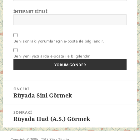
İNTERNET SITESI
Beni sonraki yorumlar için e-posta ile bilgilendir.
Beni yeni yazılarda e-posta ile bilgilendir.
Yazı
ÖNCEKI
gezinmesi
Rüyada Sini Görmek
Önceki
yazı:
SONRAKI
Rüyada Hud (A.S.) Görmek
Sonraki
yazı:
Copyright © 2006 - 2018
Rüya Tabirleri