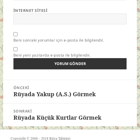
İNTERNET SITESI
Beni sonraki yorumlar için e-posta ile bilgilendir.
Beni yeni yazılarda e-posta ile bilgilendir.
Yazı
ÖNCEKI
gezinmesi
Rüyada Yakup (A.S.) Görmek
Önceki
yazı:
SONRAKI
Rüyada Küçük Kurtlar Görmek
Sonraki
yazı:
Copyright © 2006 - 2018
Rüya Tabirleri