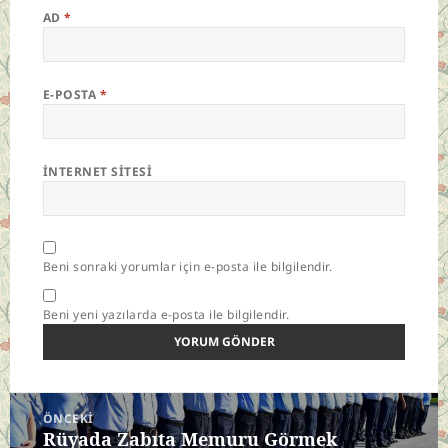
AD
*
E-POSTA
*
İNTERNET SITESI
Beni sonraki yorumlar için e-posta ile bilgilendir.
Beni yeni yazılarda e-posta ile bilgilendir.
Yazı
ÖNCEKI
gezinmesi
Rüyada Zabıta Memuru Görmek
Önceki