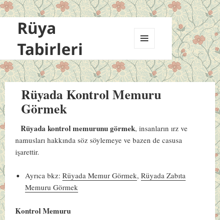
Rüya
Tabirleri
MENÜ
VE
BILEŞENLER
Rüyada Kontrol Memuru
Görmek
Rüyada kontrol memurunu görmek
, insanların ırz ve
namusları hakkında söz söylemeye ve bazen de casusa
işarettir.
Ayrıca bkz:
Rüyada Memur Görmek
,
Rüyada Zabıta
Memuru Görmek
Kontrol Memuru