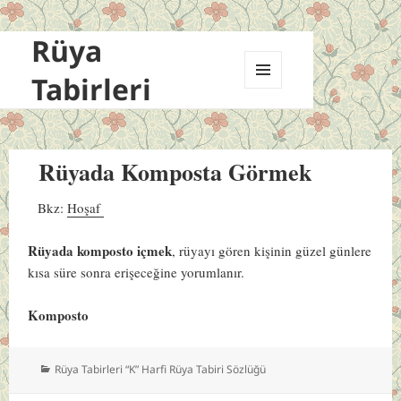
Rüya
Tabirleri
MENÜ
VE
BILEŞENLER
Rüyada Komposta Görmek
Bkz:
Hoşaf
Rüyada komposto içmek
, rüyayı gören kişinin güzel günlere
kısa süre sonra erişeceğine yorumlanır.
Komposto
Kategoriler
Rüya Tabirleri “K” Harfi Rüya Tabiri Sözlüğü