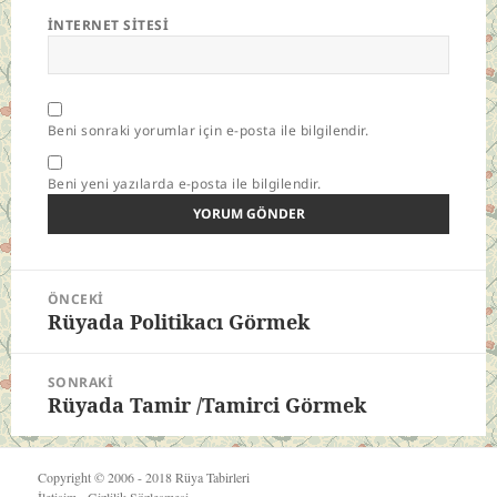
İNTERNET SITESI
Beni sonraki yorumlar için e-posta ile bilgilendir.
Beni yeni yazılarda e-posta ile bilgilendir.
Yazı
ÖNCEKI
gezinmesi
Rüyada Politikacı Görmek
Önceki
yazı:
SONRAKI
Rüyada Tamir /Tamirci Görmek
Sonraki
yazı:
Copyright © 2006 - 2018
Rüya Tabirleri