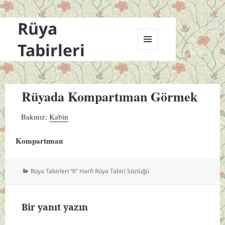
Rüya
Tabirleri
MENÜ
VE
BILEŞENLER
Rüyada Kompartıman Görmek
Bakınız;
Kabin
Kompartıman
Kategoriler
Rüya Tabirleri “K” Harfi Rüya Tabiri Sözlüğü
Bir yanıt yazın