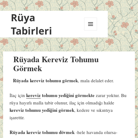
Rüya
Tabirleri
MENÜ
VE
BILEŞENLER
Rüyada Kereviz Tohumu
Görmek
Rüyada kereviz tohumu görmek
, mala delalet eder.
kereviz
tohumu yediğini görmekte
İlaç için
zarar yoktur. Bu
rüya hayırlı malla tabir olunur, ilaç için olmadığı halde
kereviz tohumu yediğini görmek
, kedere ve sıkıntıya
işarettir.
Rüyada kereviz tohumu dövmek
-hele havanda olursa-