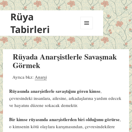
Rüya
Tabirleri
MENÜ
VE
BILEŞENLER
Rüyada Anarşistlerle Savaşmak
Görmek
Ayrıca bkz:
Anarşi
Rüyasında anarşistlerle savaştığını gören kimse
,
çevresindeki insanlara, ailesine, arkadaşlarına yardım edecek
ve hayatını düzene sokacak demektir.
Bir kimse rüyasında anarşistlerden biri olduğunu görürse
,
o kimsenin kötü olaylara karışmasından, çevresindekilere