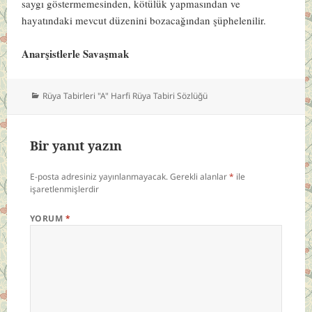
saygı göstermemesinden, kötülük yapmasından ve
hayatındaki mevcut düzenini bozacağından şüphelenilir.
Anarşistlerle Savaşmak
Kategoriler
Rüya Tabirleri "A" Harfi Rüya Tabiri Sözlüğü
Bir yanıt yazın
E-posta adresiniz yayınlanmayacak.
Gerekli alanlar
*
ile
işaretlenmişlerdir
YORUM
*