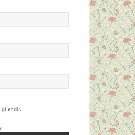
lgilendir.
r.