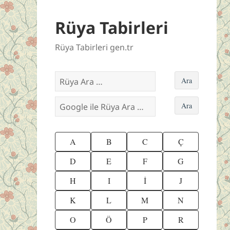
Rüya Tabirleri
Rüya Tabirleri gen.tr
A
B
C
Ç
D
E
F
G
H
I
İ
J
K
L
M
N
O
Ö
P
R