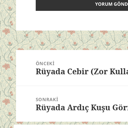
Yazı
gezinmesi
ÖNCEKI
Rüyada Cebir (Zor Kul
Önceki
yazı:
SONRAKI
Rüyada Ardıç Kuşu Gö
Sonraki
yazı: