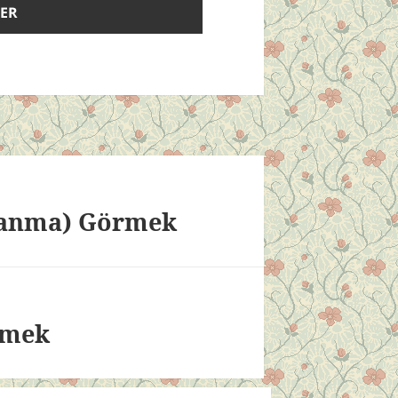
lanma) Görmek
rmek