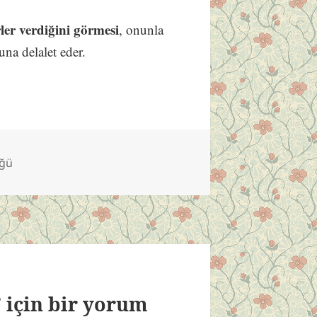
ler verdiğini görmesi
, onunla
na delalet eder.
üğü
için bir yorum