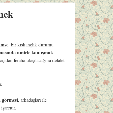
mek
imse
, bir kıskançlık durumu
nasında amirle konuşmak
,
çıdan feraha ulaşılacağına delalet
r.
ı görmesi
, arkadaşları ile
şarettir.