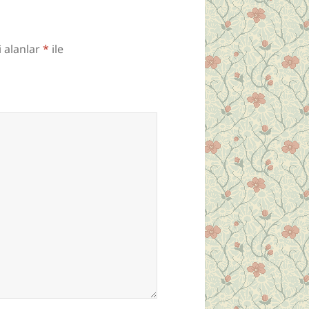
i alanlar
*
ile