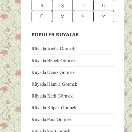
S
Ş
T
U
Ü
V
Y
Z
POPÜLER RÜYALAR
Rüyada Araba Görmek
Rüyada Bebek Görmek
Rüyada Deniz Görmek
Rüyada Hamile Görmek
Rüyada Kedi Görmek
Rüyada Köpek Görmek
Rüyada Para Görmek
Rüyada Saç Görmek