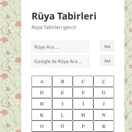
Rüya Tabirleri
Rüya Tabirleri gen.tr
A
B
C
Ç
D
E
F
G
H
I
İ
J
K
L
M
N
O
Ö
P
R