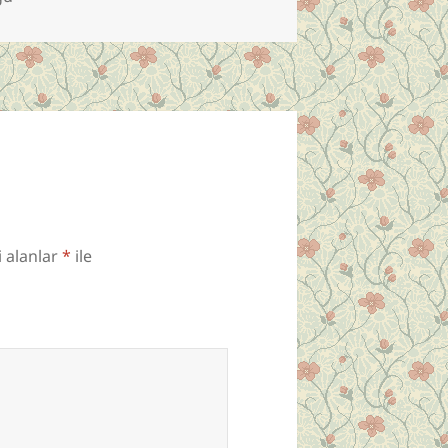
i alanlar
*
ile