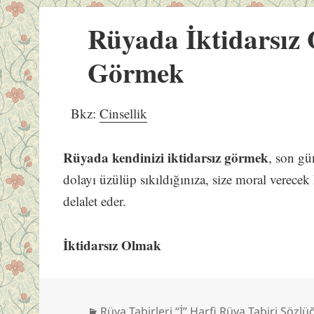
Rüyada İktidarsız
Görmek
Bkz:
Cinsellik
Rüyada kendinizi iktidarsız görmek
, son gü
dolayı üzülüp sıkıldığınıza, size moral verecek
delalet eder.
İktidarsız Olmak
Kategoriler
Rüya Tabirleri “İ” Harfi Rüya Tabiri Sözlü