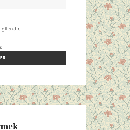
lgilendir.
r.
rmek