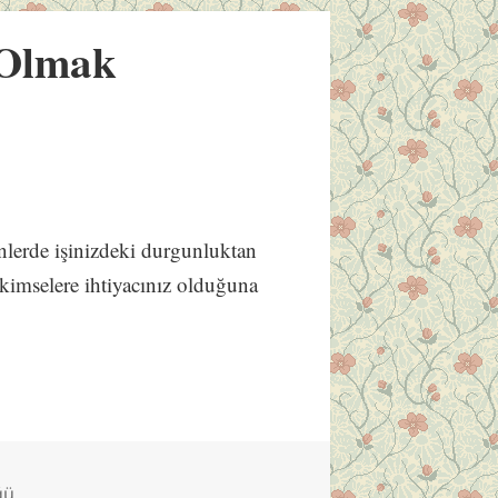
 Olmak
nlerde işinizdeki durgunluktan
 kimselere ihtiyacınız olduğuna
ğü