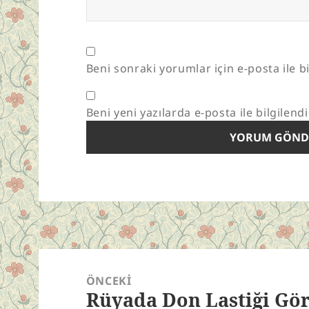
Beni sonraki yorumlar için e-posta ile bi
Beni yeni yazılarda e-posta ile bilgilendi
Yazı
gezinmesi
ÖNCEKI
Rüyada Don Lastiği Gö
Önceki