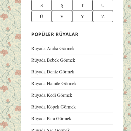
S
Ş
T
U
Ü
V
Y
Z
POPÜLER RÜYALAR
Rüyada Araba Görmek
Rüyada Bebek Görmek
Rüyada Deniz Görmek
Rüyada Hamile Görmek
Rüyada Kedi Görmek
Rüyada Köpek Görmek
Rüyada Para Görmek
Rüyada Saç Görmek