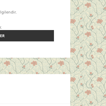
lgilendir.
r.