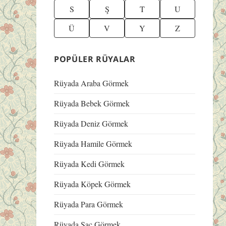
S
Ş
T
U
Ü
V
Y
Z
POPÜLER RÜYALAR
Rüyada Araba Görmek
Rüyada Bebek Görmek
Rüyada Deniz Görmek
Rüyada Hamile Görmek
Rüyada Kedi Görmek
Rüyada Köpek Görmek
Rüyada Para Görmek
Rüyada Saç Görmek