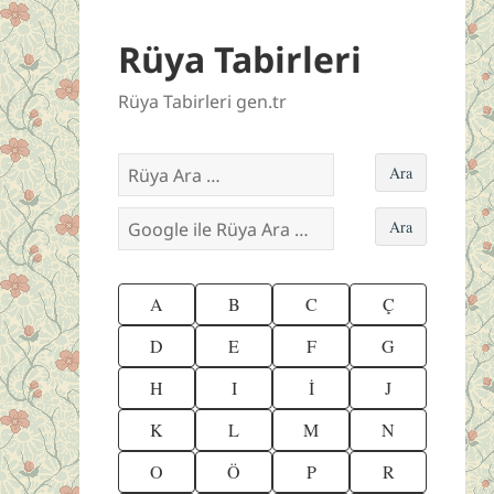
Rüya Tabirleri
Rüya Tabirleri gen.tr
A
B
C
Ç
D
E
F
G
H
I
İ
J
K
L
M
N
O
Ö
P
R