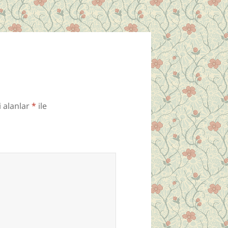
i alanlar
*
ile