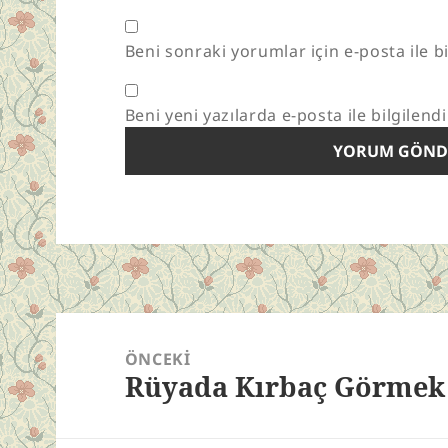
Beni sonraki yorumlar için e-posta ile bi
Beni yeni yazılarda e-posta ile bilgilendi
Yazı
gezinmesi
ÖNCEKI
Rüyada Kırbaç Görmek
Önceki
yazı: